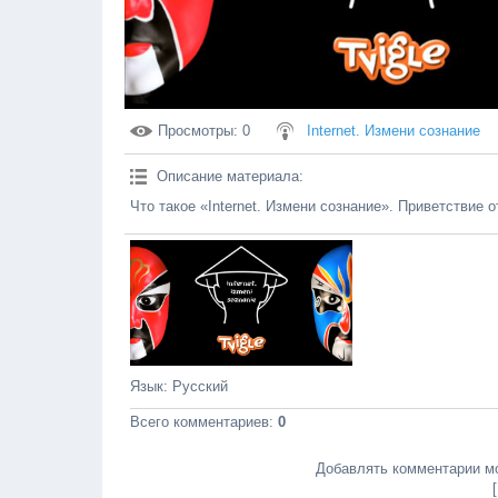
Просмотры
: 0
Internet. Измени сознание
Описание материала
:
Что такое «Internet. Измени сознание». Приветствие 
Язык
: Русский
Всего комментариев
:
0
Добавлять комментарии мо