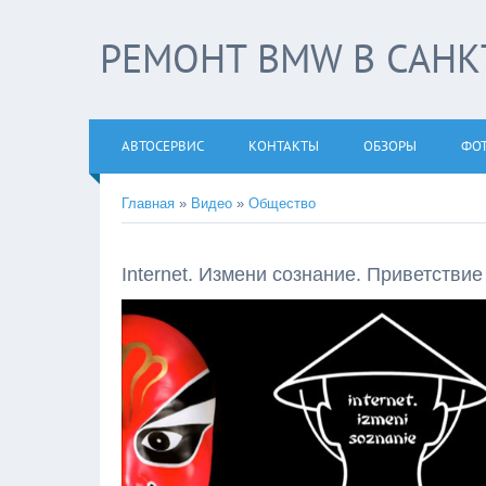
РЕМОНТ BMW В САНКТ
АВТОСЕРВИС
КОНТАКТЫ
ОБЗОРЫ
ФО
Главная
»
Видео
»
Общество
Internet. Измени сознание. Приветствие