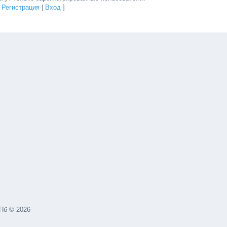
[
Регистрация
|
Вход
]
Пб © 2026