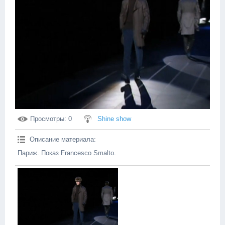
Просмотры
: 0
Shine show
Описание материала
:
Париж. Показ Francesco Smalto.