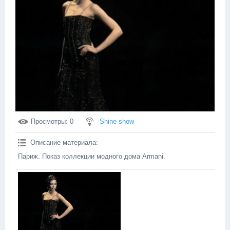
Просмотры
: 0
Shine show
Описание материала
:
Париж. Показ коллекции модного дома Armani.