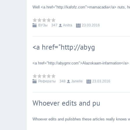
Well <a href="http://kafofz.com">mamacadia</a> nuts, ho
ВУЗы
347
Anitra
23.03.2016
<a href="http://abyg
<a href="http://abygmr.com">Alazokaam-infarmation</a> 
Рефераты
348
Janelle
23.03.2016
Whoever edits and pu
Whoever edits and pulisbhes these articles really knows w